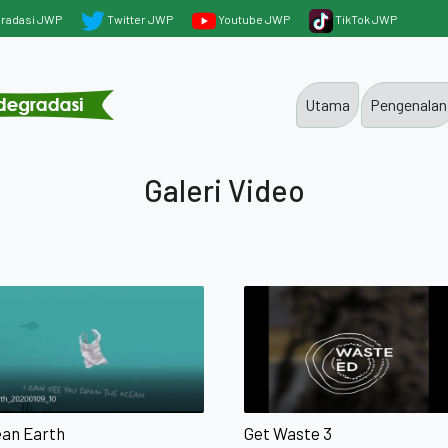
gradasi JWP
Twitter JWP
Youtube JWP
TikTok JWP
Utama
Pengenalan
Galeri Video
ean Earth
Get Waste 3