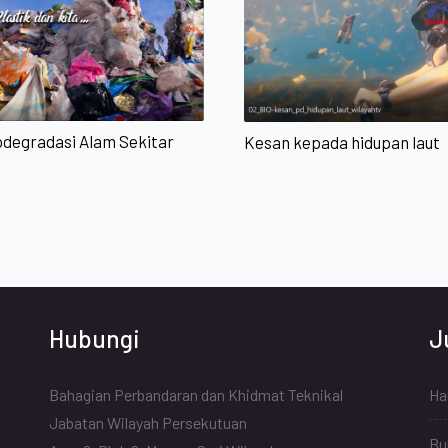
odegradasi Alam Sekitar
Kesan kepada hidupan laut
Hubungi
J
Bahagian Perbandaran dan Khidmat Teknikal
Har
Jabatan Wilayah Persekutuan
Bul