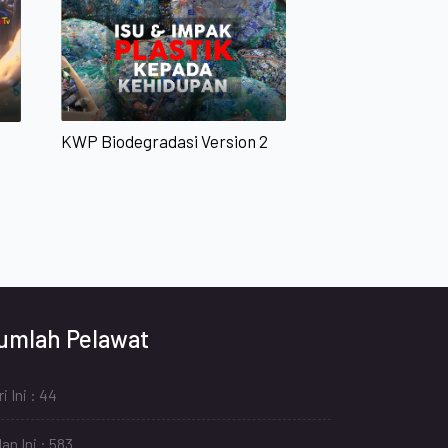
KWP Biodegradasi Version 2
umlah Pelawat
i Ini : 44
an Ini : 583