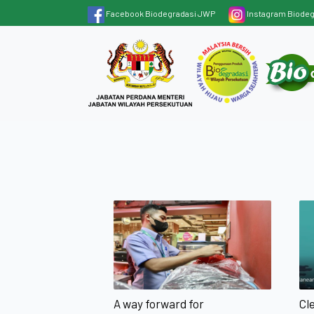
Facebook Biodegradasi JWP
Instagram Biode
A way forward for
Cl