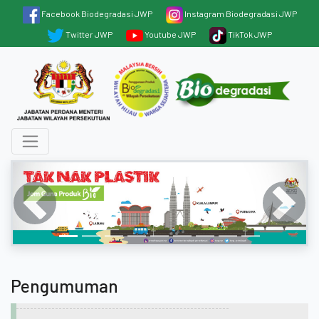
Facebook Biodegradasi JWP
Instagram Biodegradasi JWP
Twitter JWP
Youtube JWP
TikTok JWP
Previous
Next
Pengumuman