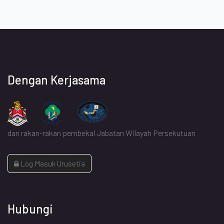
Dengan Kerjasama
dan rakan-rakan pembekal Jabatan Wilayah Persekutuan
Log Masuk Urusetia
Hubungi