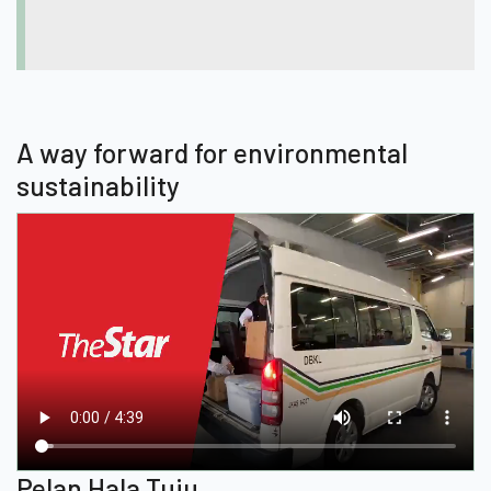
Tiada pengumuman baru buat masa ini.
A way forward for environmental
sustainability
Pelan Hala Tuju